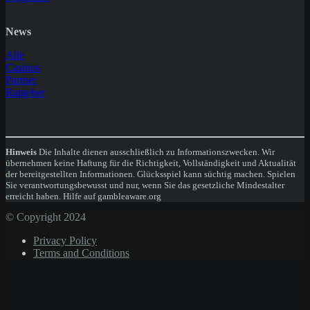
News
Alle
Casinos
Partner
Ratgeber
Hinweis
Die Inhalte dienen ausschließlich zu Informationszwecken. Wir
übernehmen keine Haftung für die Richtigkeit, Vollständigkeit und Aktualität
der bereitgestellten Informationen. Glücksspiel kann süchtig machen. Spielen
Sie verantwortungsbewusst und nur, wenn Sie das gesetzliche Mindestalter
erreicht haben. Hilfe auf gambleaware.org
© Copyright 2024
Privacy Policy
Terms and Conditions