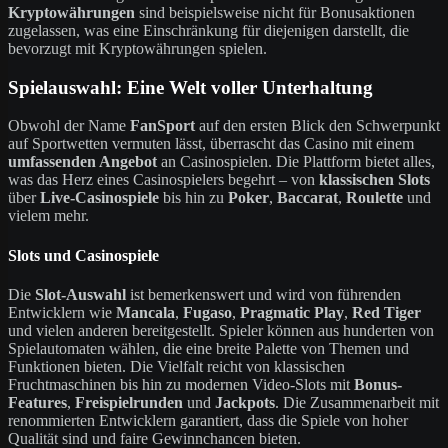
Kryptowährungen
sind beispielsweise nicht für Bonusaktionen
zugelassen, was eine Einschränkung für diejenigen darstellt, die
bevorzugt mit Kryptowährungen spielen.
Spielauswahl: Eine Welt voller Unterhaltung
Obwohl der Name
FanSport
auf den ersten Blick den Schwerpunkt
auf Sportwetten vermuten lässt, überrascht das Casino mit einem
umfassenden Angebot
an Casinospielen. Die Plattform bietet alles,
was das Herz eines Casinospielers begehrt – von
klassischen Slots
über
Live-Casinospiele
bis hin zu
Poker
,
Baccarat
,
Roulette
und
vielem mehr.
Slots und Casinospiele
Die
Slot-Auswahl
ist bemerkenswert und wird von führenden
Entwicklern wie
Mancala
,
Fugaso
,
Pragmatic Play
,
Red Tiger
und vielen anderen bereitgestellt. Spieler können aus hunderten von
Spielautomaten wählen, die eine breite Palette von Themen und
Funktionen bieten. Die Vielfalt reicht von klassischen
Fruchtmaschinen bis hin zu modernen Video-Slots mit
Bonus-
Features
,
Freispielrunden
und
Jackpots
. Die Zusammenarbeit mit
renommierten Entwicklern garantiert, dass die Spiele von hoher
Qualität sind und faire Gewinnchancen bieten.