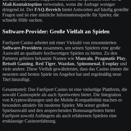
Mail-Kontaktoption
verwenden, wenn die Anfrage weniger
dringend ist. Der
FAQ-Bereich
bietet Antworten auf häufig gestellte
Fragen und ist eine nützliche Informationsquelle für Spieler, die
schnelle Hilfe suchen.
Software-Provider: Große Vielfalt an Spielen
FanSport Casino arbeitet mit einer Vielzahl von renommierten
Software-Providern
zusammen, um seinen Spielern eine große
Auswahl an qualitativ hochwertigen Spielen zu bieten. Zu den
Partnern gehören bekannte Namen wie
Mancala
,
Pragmatic Play
,
Betsoft Gaming
,
Red Tiger
,
Wazdan
,
Spinomenal
,
Evoplay
und
viele andere. Diese Vielfalt gewährleistet, dass das Casino immer die
neuesten und besten Spiele im Angebot hat und regelmäßig neue
Titel hinzufügt.
Gesamturteil: Das FanSport Casino ist eine vielseitige Plattform, die
sowohl Casinospiele als auch Sportwetten bietet. Die Integration
von Kryptowährungen und die Mobile-Kompatibilität machen es
besonders attraktiv für moderne Spieler. Mit seiner großen
Spielauswahl und den ansprechenden Bonusangeboten bietet
FanSport sowohl Anfängern als auch erfahrenen Spielern eine
erstklassige Casinoerfahrung.