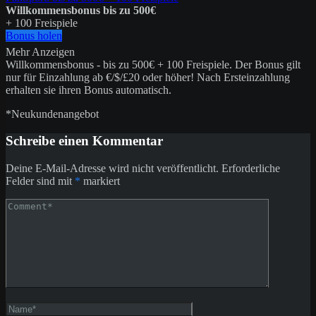
Willkommensbonus bis zu 500€
+ 100 Freispiele
Bonus holen
Mehr Anzeigen
Willkommensbonus - bis zu 500€ + 100 Freispiele. Der Bonus gilt
nur für Einzahlung ab €/$/£20 oder höher! Nach Ersteinzahlung
erhalten sie ihren Bonus automatisch.
*Neukundenangebot
Schreibe einen Kommentar
Deine E-Mail-Adresse wird nicht veröffentlicht.
Erforderliche
Felder sind mit
*
markiert