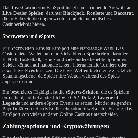
Das
Live-Casino
von FanSport bietet eine spannende Auswahl an
Live-Dealer-Spielen
, darunter
Blackjack
,
Roulette
und
Baccarat
,
die in Echtzeit übertragen werden und ein authentisches
Casinoerlebnis bieten.
Sportwetten und eSports
Für Sportwetten-Fans ist FanSport eine erstklassige Wahl. Das
Casino bietet Wetten auf eine Vielzahl von
Sportarten
, darunter
Fußball, Basketball, Tennis und viele andere beliebte Sportarten.
Spieler können auf nationale Ligen, internationale Turniere oder
sogar
Live-Events
setzen. Die
Live-Wetten
bieten eine zusätzliche
Spannungsebene, da Spieler ihre Wetten während des Spiels
anpassen können.
Ein besonderes Highlight ist die
eSports-Sektion
, die es Spielern
ermöglicht, auf bekannte Titel wie
CS2
,
Dota 2
,
League of
Legends
und andere eSports-Events zu setzen. Mit der steigenden
Popularität von eSports ist dies ein zukunftsweisendes Feature, das
FanSport von vielen anderen Online-Casinos unterscheidet.
Zahlungsoptionen und Kryptowährungen