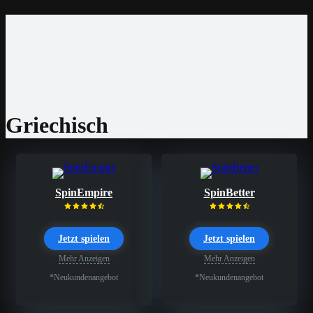
Home
Casinos
Bonis
Slots
Entwickler
News
Griechisch
SpinEmpire
SpinBetter
Jetzt spielen
Jetzt spielen
Mehr Anzeigen
Mehr Anzeigen
*Neukundenangebot
*Neukundenangebot