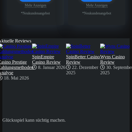
Mehr Anzeigen
Mehr Anzeigen
*Neukundenangebot
*Neukundenangebot
Aktuelle Reviews
SpinEmpire
SpinBetter Casino
Wyns Casino
asino Prestige
Casino Review
Review
Review
Zahlungsmethoden
8. Januar 2026
22. Dezember
30. Septembe
Analyse
2025
2025
18. Mai 2026
Glücksspiel kann süchtig machen.