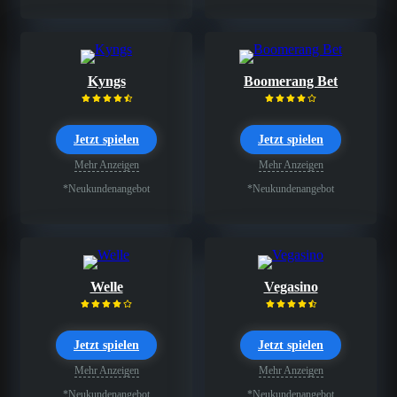
Kyngs
Boomerang Bet
Jetzt spielen
Jetzt spielen
Mehr Anzeigen
Mehr Anzeigen
*Neukundenangebot
*Neukundenangebot
Welle
Vegasino
Jetzt spielen
Jetzt spielen
Mehr Anzeigen
Mehr Anzeigen
*Neukundenangebot
*Neukundenangebot