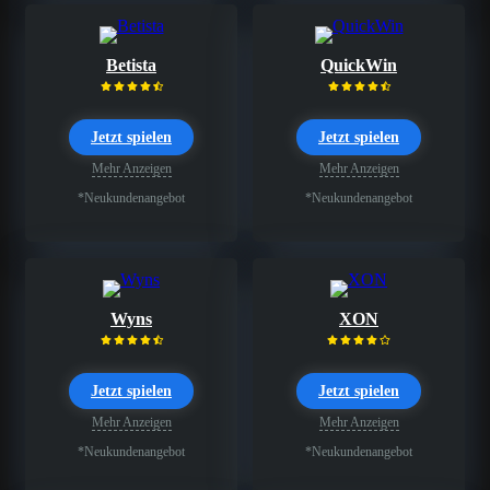
Betista
QuickWin
Jetzt spielen
Jetzt spielen
Mehr Anzeigen
Mehr Anzeigen
*Neukundenangebot
*Neukundenangebot
Wyns
XON
Jetzt spielen
Jetzt spielen
Mehr Anzeigen
Mehr Anzeigen
*Neukundenangebot
*Neukundenangebot