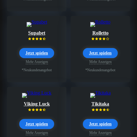
Supabet
Rolletto
Jetzt spielen
Jetzt spielen
Mehr Anzeigen
Mehr Anzeigen
*Neukundenangebot
*Neukundenangebot
Viking Luck
Tikitaka
Jetzt spielen
Jetzt spielen
Mehr Anzeigen
Mehr Anzeigen