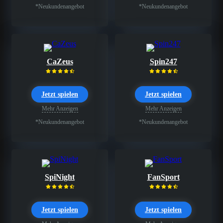
*Neukundenangebot
*Neukundenangebot
CaZeus
Spin247
Jetzt spielen
Jetzt spielen
Mehr Anzeigen
Mehr Anzeigen
*Neukundenangebot
*Neukundenangebot
SpiNight
FanSport
Jetzt spielen
Jetzt spielen