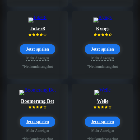
Joker8
Kyngs
Jetzt spielen
Jetzt spielen
Mehr Anzeigen
Mehr Anzeigen
*Neukundenangebot
*Neukundenangebot
Boomerang Bet
Welle
Jetzt spielen
Jetzt spielen
Mehr Anzeigen
Mehr Anzeigen
*Neukundenangebot
*Neukundenangebot