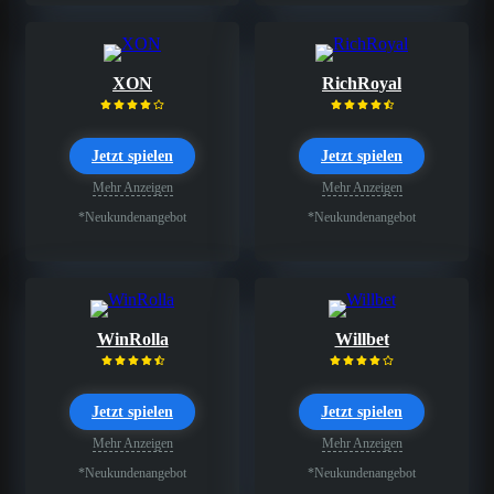
XON
RichRoyal
Jetzt spielen
Jetzt spielen
Mehr Anzeigen
Mehr Anzeigen
*Neukundenangebot
*Neukundenangebot
WinRolla
Willbet
Jetzt spielen
Jetzt spielen
Mehr Anzeigen
Mehr Anzeigen
*Neukundenangebot
*Neukundenangebot