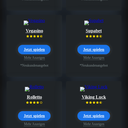
Vegasino
Supabet
Jetzt spielen
Jetzt spielen
Mehr Anzeigen
Mehr Anzeigen
*Neukundenangebot
*Neukundenangebot
Rolletto
Viking Luck
Jetzt spielen
Jetzt spielen
Mehr Anzeigen
Mehr Anzeigen