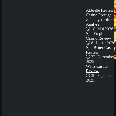
30. September
2025
Aktuelle Reviews
Casino Prestige
Zahlungsmethode
Analyse
18. Mai 2026
SpinEmpire
Casino Review
8. Januar 2026
SpinBetter Casino
Review
22. Dezember
2025
Demo Spiel
Wyns Casino
Review
30. September
2025