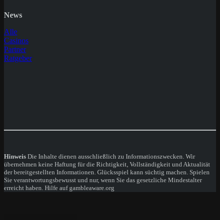
News
Alle
Casinos
Partner
Ratgeber
Hinweis
Die Inhalte dienen ausschließlich zu Informationszwecken. Wir
übernehmen keine Haftung für die Richtigkeit, Vollständigkeit und Aktualität
der bereitgestellten Informationen. Glücksspiel kann süchtig machen. Spielen
Sie verantwortungsbewusst und nur, wenn Sie das gesetzliche Mindestalter
erreicht haben. Hilfe auf gambleaware.org
© Copyright 2024