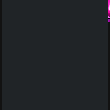
Demo Spiel
Schreibe einen Kommentar
Deine E-Mail-Adresse wird nicht
veröffentlicht.
Erforderliche Felder sind mit
*
markiert