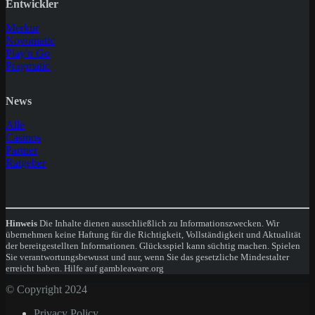
Entwickler
Merkur
Novomatic
Play'n Go
Pragmatic
News
Alle
Casinos
Partner
Ratgeber
Hinweis
Die Inhalte dienen ausschließlich zu Informationszwecken. Wir
übernehmen keine Haftung für die Richtigkeit, Vollständigkeit und Aktualität
der bereitgestellten Informationen. Glücksspiel kann süchtig machen. Spielen
Sie verantwortungsbewusst und nur, wenn Sie das gesetzliche Mindestalter
erreicht haben. Hilfe auf gambleaware.org
© Copyright 2024
Privacy Policy