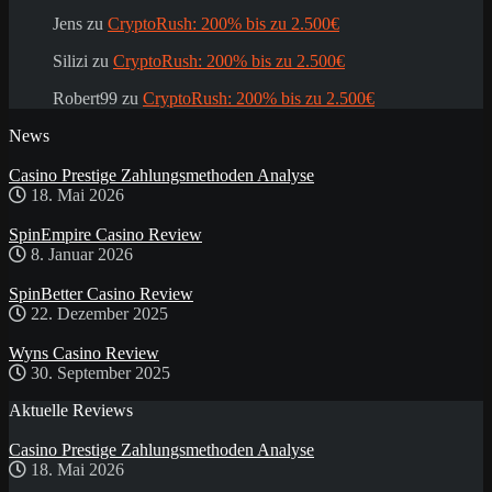
Jens
zu
CryptoRush: 200% bis zu 2.500€
Silizi
zu
CryptoRush: 200% bis zu 2.500€
Robert99
zu
CryptoRush: 200% bis zu 2.500€
News
Casino Prestige Zahlungsmethoden Analyse
18. Mai 2026
SpinEmpire Casino Review
8. Januar 2026
SpinBetter Casino Review
22. Dezember 2025
Wyns Casino Review
30. September 2025
Aktuelle Reviews
Casino Prestige Zahlungsmethoden Analyse
18. Mai 2026