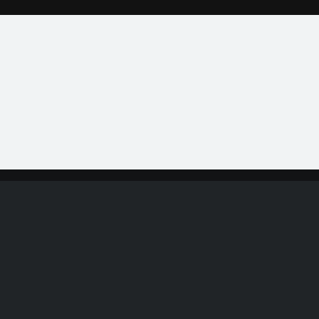
ickler