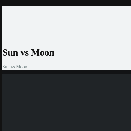
Home
Casinos
Bonis
Slots
Entw
News
Sun vs Moon
Sun vs Moon