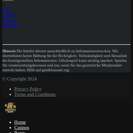
Alle
Casinos
Partner
Ratgeber
Hinweis
Die Inhalte dienen ausschließlich zu Informationszwecken. Wir
übernehmen keine Haftung für die Richtigkeit, Vollständigkeit und Aktualität
der bereitgestellten Informationen. Glücksspiel kann süchtig machen. Spielen
Sie verantwortungsbewusst und nur, wenn Sie das gesetzliche Mindestalter
erreicht haben. Hilfe auf gambleaware.org
© Copyright 2024
Privacy Policy
Terms and Conditions
Home
Casinos
Bonis