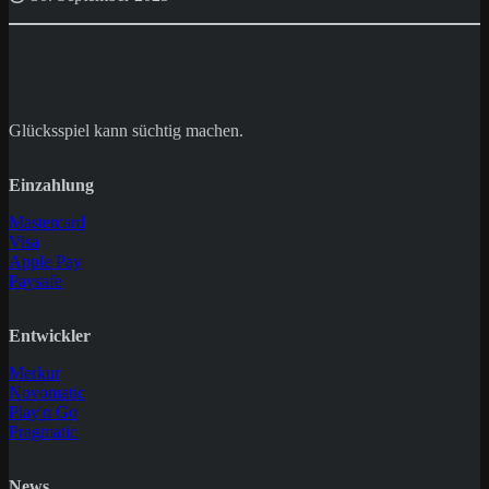
Glücksspiel kann süchtig machen.
Einzahlung
Mastercard
Visa
Apple Pay
Paysafe
Entwickler
Merkur
Novomatic
Play'n Go
Pragmatic
News