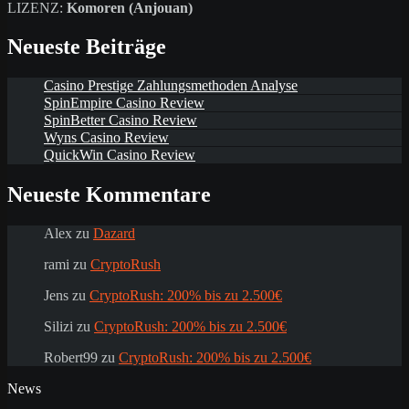
LIZENZ:
Komoren (Anjouan)
Neueste Beiträge
Casino Prestige Zahlungsmethoden Analyse
SpinEmpire Casino Review
SpinBetter Casino Review
Wyns Casino Review
QuickWin Casino Review
Neueste Kommentare
Alex
zu
Dazard
rami
zu
CryptoRush
Jens
zu
CryptoRush: 200% bis zu 2.500€
Silizi
zu
CryptoRush: 200% bis zu 2.500€
Robert99
zu
CryptoRush: 200% bis zu 2.500€
News