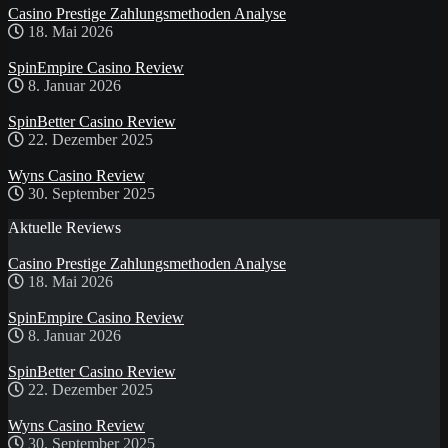
Casino Prestige Zahlungsmethoden Analyse
18. Mai 2026
SpinEmpire Casino Review
8. Januar 2026
SpinBetter Casino Review
22. Dezember 2025
Wyns Casino Review
30. September 2025
Aktuelle Reviews
Casino Prestige Zahlungsmethoden Analyse
18. Mai 2026
SpinEmpire Casino Review
8. Januar 2026
SpinBetter Casino Review
22. Dezember 2025
Wyns Casino Review
30. September 2025