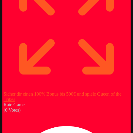
Sicher dir einen 100% Bonus bis 500€ und spiele Queen of the
Tribes
Rate Game
(
0
Votes)