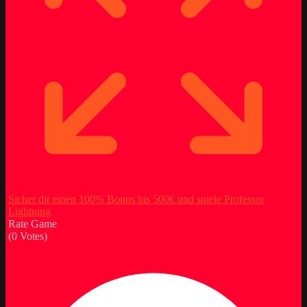
Sicher dir einen 100% Bonus bis 500€ und spiele Professor
Lightning
Rate Game
(
0
Votes)