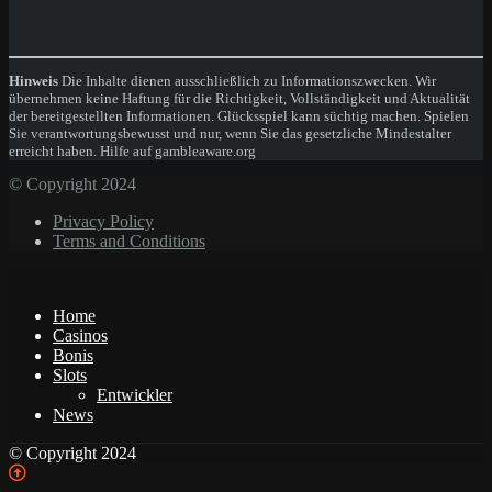
Hinweis
Die Inhalte dienen ausschließlich zu Informationszwecken. Wir
übernehmen keine Haftung für die Richtigkeit, Vollständigkeit und Aktualität
der bereitgestellten Informationen. Glücksspiel kann süchtig machen. Spielen
Sie verantwortungsbewusst und nur, wenn Sie das gesetzliche Mindestalter
erreicht haben. Hilfe auf gambleaware.org
© Copyright 2024
Privacy Policy
Terms and Conditions
Home
Casinos
Bonis
Slots
Entwickler
News
© Copyright 2024