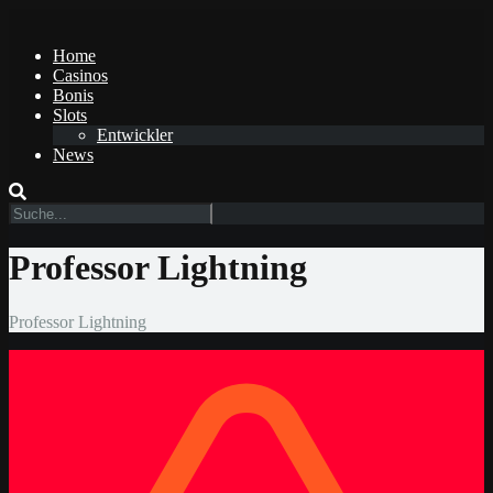
Home
Casinos
Bonis
Slots
Entwickler
News
Professor Lightning
Professor Lightning