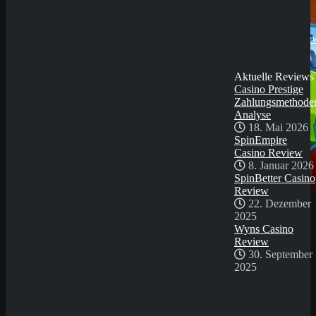
Review
22. Dezember
2025
Wyns Casino Revie
30. September
2025
Aktuelle Reviews
Casino Prestige
Zahlungsmethode
Analyse
18. Mai 2026
SpinEmpire
Casino Review
8. Januar 2026
SpinBetter Casino
Review
Demo Spiel
22. Dezember
2025
Schreibe einen Kommentar
Wyns Casino
Review
Deine E-Mail-Adresse wird nicht
30. September
veröffentlicht.
Erforderliche Felder sind mit
*
2025
markiert