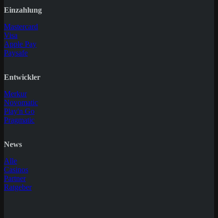
Einzahlung
Mastercard
Visa
Apple Pay
Paysafe
Entwickler
Merkur
Novomatic
Play'n Go
Pragmatic
News
Alle
Casinos
Partner
Ratgeber