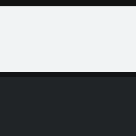
ickler