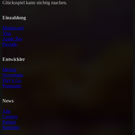
Glücksspiel kann süchtig machen.
Einzahlung
Mastercard
Visa
Apple Pay
Paysafe
Entwickler
Merkur
Novomatic
Play'n Go
Pragmatic
News
Alle
Casinos
Partner
Ratgeber