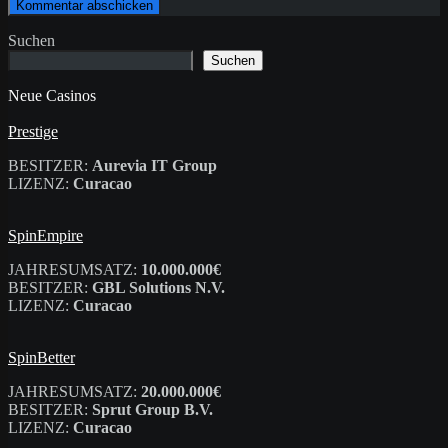
Suchen
Suchen
Neue Casinos
Prestige
BESITZER:
Aurevia IT Group
LIZENZ:
Curacao
SpinEmpire
JAHRESUMSATZ:
10.000.000€
BESITZER:
GBL Solutions N.V.
LIZENZ:
Curacao
SpinBetter
JAHRESUMSATZ:
20.000.000€
BESITZER:
Sprut Group B.V.
LIZENZ:
Curacao