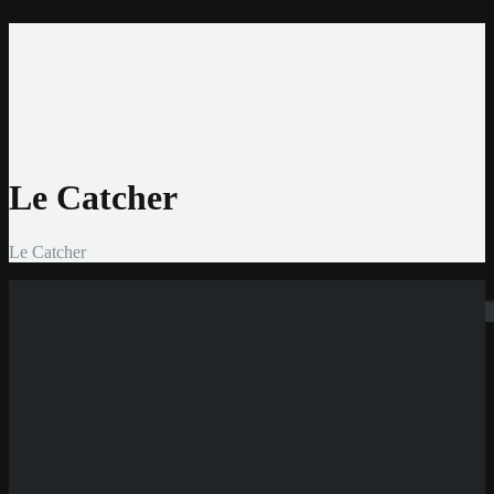
Home
Casinos
Bonis
Slots
Entwickler
News
Le Catcher
Le Catcher
Suchen
Neue Casinos