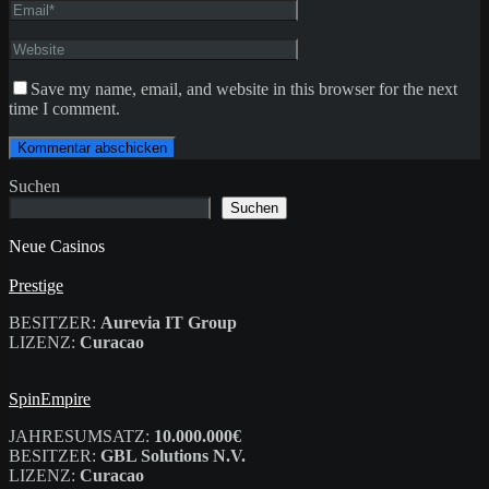
Save my name, email, and website in this browser for the next
time I comment.
Suchen
Suchen
Neue Casinos
Prestige
BESITZER:
Aurevia IT Group
LIZENZ:
Curacao
SpinEmpire
JAHRESUMSATZ:
10.000.000€
BESITZER:
GBL Solutions N.V.
LIZENZ:
Curacao