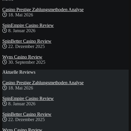
Casino Prestige Zahlungsmethoden Analyse
18. Mai 2026
SpinEmpire Casino Review
8. Januar 2026
SpinBetter Casino Review
22. Dezember 2025
Wyns Casino Review
30. September 2025
Aktuelle Reviews
Casino Prestige Zahlungsmethoden Analyse
18. Mai 2026
SpinEmpire Casino Review
8. Januar 2026
SpinBetter Casino Review
22. Dezember 2025
Wyns Casino Review