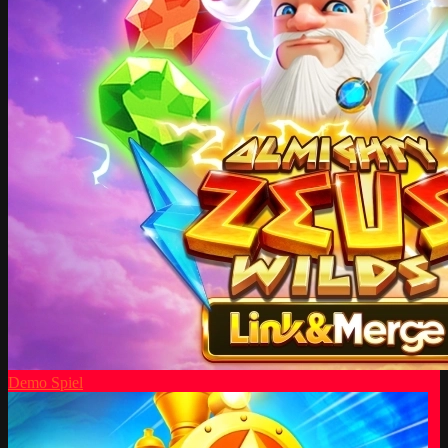
Demo Spiel