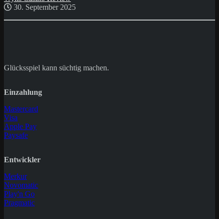
30. September 2025
Glücksspiel kann süchtig machen.
Einzahlung
Mastercard
Visa
Apple Pay
Paysafe
Entwickler
Merkur
Novomatic
Play'n Go
Pragmatic