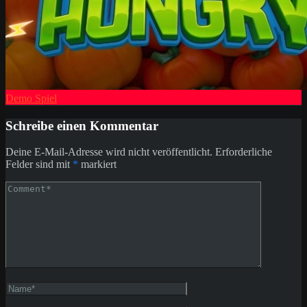
Demo Spiel
Schreibe einen Kommentar
Deine E-Mail-Adresse wird nicht veröffentlicht.
Erforderliche
Felder sind mit
*
markiert