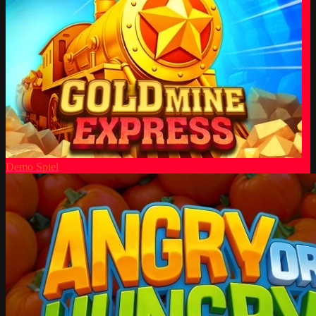
Demo Spiel