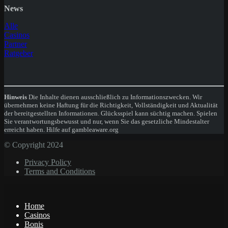
News
Alle
Casinos
Partner
Ratgeber
Hinweis
Die Inhalte dienen ausschließlich zu Informationszwecken. Wir
übernehmen keine Haftung für die Richtigkeit, Vollständigkeit und Aktualität
der bereitgestellten Informationen. Glücksspiel kann süchtig machen. Spielen
Sie verantwortungsbewusst und nur, wenn Sie das gesetzliche Mindestalter
erreicht haben. Hilfe auf gambleaware.org
© Copyright 2024
Privacy Policy
Terms and Conditions
Home
Casinos
Bonis