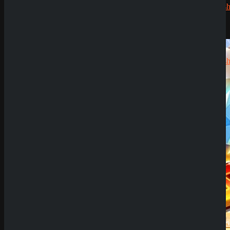
CryptoRush
Submit
200% bis
Sicher dir einen 100% Bonus bis 500€ und spiele
zu 2.500€
Hot Chilli Chula
Try Our Featured Games
Robert99
zu
CryptoRush
200% bis
zu 2.500€
News
Casino Prestige
Zahlungsmethoden
Analyse
18. Mai 2026
SpinEmpire Casino
Review
8. Januar 2026
SpinBetter Casino
Review
22. Dezember
2025
Wyns Casino Revie