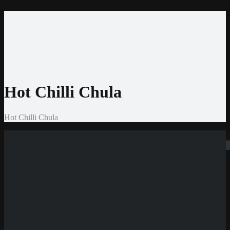
Home
Casinos
Bonis
Slots
Entwickler
News
Hot Chilli Chula
Hot Chilli Chula
Suchen
Neue Casinos