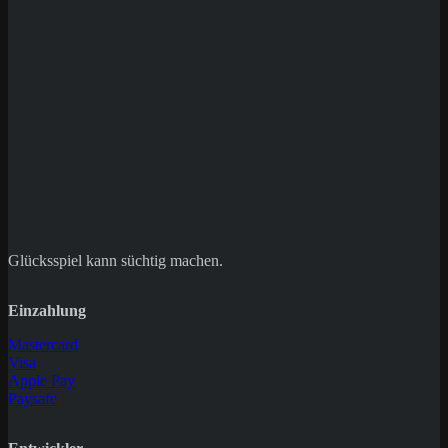
Save my name, email, and website in this
browser for the next time I comment.
Glücksspiel kann süchtig machen.
Einzahlung
Mastercard
Visa
Apple Pay
Paysafe