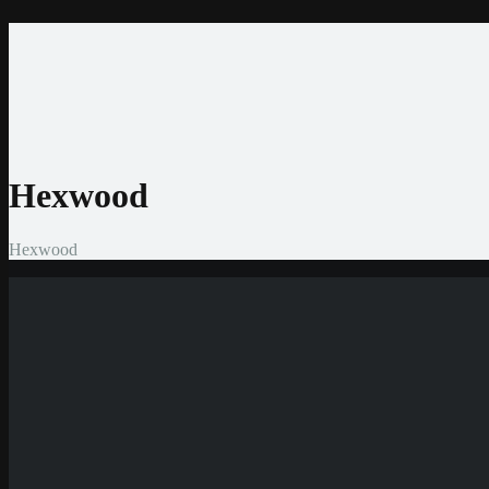
Home
Casinos
Bonis
Slots
Entw
News
Hexwood
Hexwood