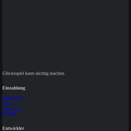
Save my name, email, and website in this
browser for the next time I comment.
Glücksspiel kann süchtig machen.
Einzahlung
Mastercard
Visa
Apple Pay
Paysafe
Entwickler