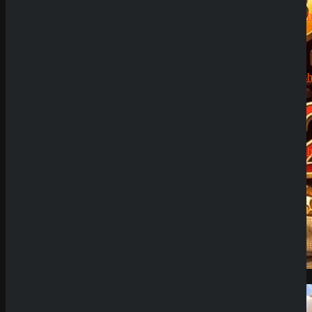
Jens
zu
CryptoRush
200% bis
zu 2.500€
Silizi
zu
CryptoRush
200% bis
zu 2.500€
Robert99
zu
CryptoRush
200% bis
zu 2.500€
News
Casino Prestige
Zahlungsmethoden
Analyse
18. Mai 2026
SpinEmpire Casino
Review
Demo Spiel
8. Januar 2026
SpinBetter Casino