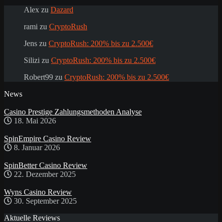
Alex
zu
Dazard
rami
zu
CryptoRush
Jens
zu
CryptoRush: 200% bis zu 2.500€
Silizi
zu
CryptoRush: 200% bis zu 2.500€
Robert99
zu
CryptoRush: 200% bis zu 2.500€
News
Casino Prestige Zahlungsmethoden Analyse
18. Mai 2026
SpinEmpire Casino Review
8. Januar 2026
SpinBetter Casino Review
22. Dezember 2025
Wyns Casino Review
30. September 2025
Aktuelle Reviews