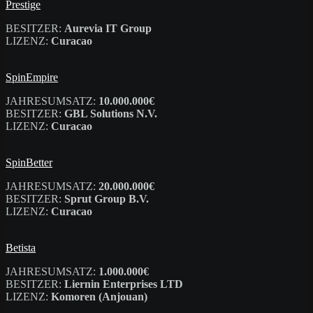
Prestige
BESITZER:
Aurevia IT Group
LIZENZ:
Curacao
SpinEmpire
JAHRESUMSATZ:
10.000.000€
BESITZER:
GBL Solutions N.V.
LIZENZ:
Curacao
SpinBetter
JAHRESUMSATZ:
20.000.000€
BESITZER:
Sprut Group B.V.
LIZENZ:
Curacao
Betista
JAHRESUMSATZ:
1.000.000€
BESITZER:
Liernin Enterprises LTD
LIZENZ:
Komoren (Anjouan)