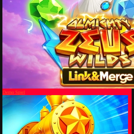
Demo Spiel