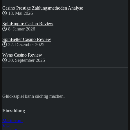
Casino Prestige Zahlungsmethoden Analyse
18. Mai 2026
SpinEmpire Casino Review
8. Januar 2026
SpinBetter Casino Review
22. Dezember 2025
Wyns Casino Review
30. September 2025
Glücksspiel kann süchtig machen.
Einzahlung
Mastercard
Visa