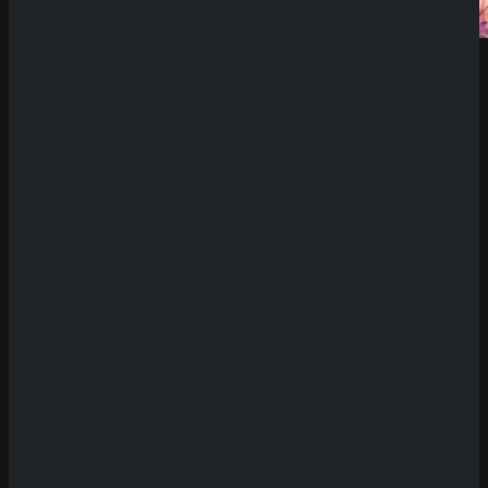
Demo Spiel
Schreibe einen Kommentar
Deine E-Mail-Adresse wird nicht veröffentlicht.
Erforderliche Felder sind mit
*
markiert
Save my name, email, and website in this