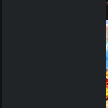
CryptoRush
Submit
200% bis
Sicher dir einen 100% Bonus bis 500€ und spiele
zu 2.500€
Fiesta Frenzy
Try Our Featured Games
Robert99
zu
CryptoRush
200% bis
zu 2.500€
News
Casino Prestige
Zahlungsmethoden
Analyse
18. Mai 2026
SpinEmpire Casino
Review
8. Januar 2026
SpinBetter Casino
Review
22. Dezember
2025
Wyns Casino Revie