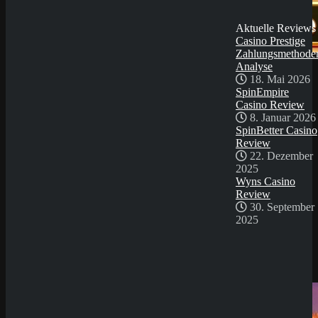
30. September
2025
Aktuelle Reviews
Casino Prestige
Zahlungsmethode
Demo Spiel
Analyse
18. Mai 2026
SpinEmpire
Casino Review
8. Januar 2026
SpinBetter Casino
Review
22. Dezember
2025
Wyns Casino
Review
30. September
2025
Demo Spiel