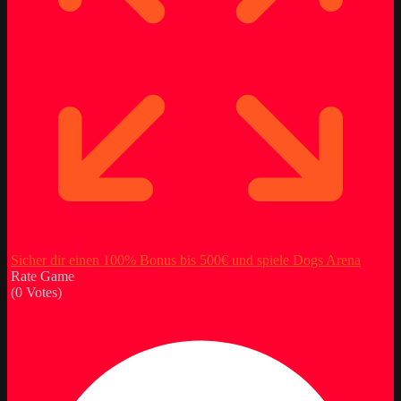
Sicher dir einen 100% Bonus bis 500€ und spiele Dogs Arena
Rate Game
(
0
Votes)