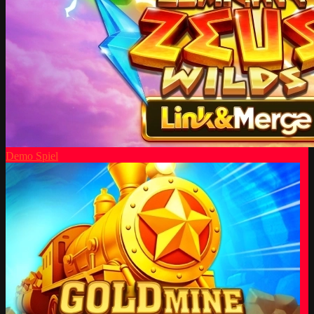
Demo Spiel