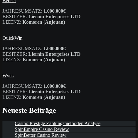
Betista
JAHRESUMSATZ:
1.000.000€
BESITZER:
Liernin Enterprises LTD
LIZENZ:
Komoren (Anjouan)
QuickWin
JAHRESUMSATZ:
1.000.000€
BESITZER:
Liernin Enterprises LTD
LIZENZ:
Komoren (Anjouan)
Wyns
JAHRESUMSATZ:
1.000.000€
BESITZER:
Liernin Enterprises LTD
LIZENZ:
Komoren (Anjouan)
Neueste Beiträge
Casino Prestige Zahlungsmethoden Analyse
SpinEmpire Casino Review
SpinBetter Casino Review