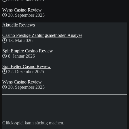
Wyns Casino Review
30. September 2025
Aktuelle Reviews
Casino Prestige Zahlungsmethoden Analyse
18. Mai 2026
SpinEmpire Casino Review
8. Januar 2026
SpinBetter Casino Review
22. Dezember 2025
Wyns Casino Review
30. September 2025
Glücksspiel kann süchtig machen.