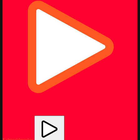
Echtgeldmodus