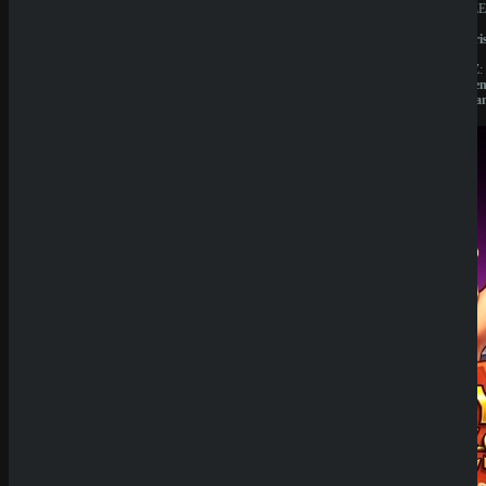
BESITZER:
BESITZE
Liernin
Liernin
Enterprises
Enterpri
LTD
LTD
LIZENZ:
LIZENZ:
Komoren
Komore
(Anjouan)
(Anjoua
Neueste
Beiträge
Casino
Prestige
Zahlungs
methoden
Analyse
SpinEmpir
e Casino
Review
SpinBetter
Casino