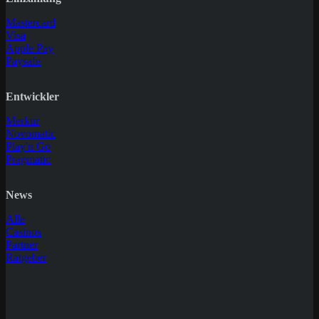
Mastercard
Visa
Apple Pay
Paysafe
Entwickler
Merkur
Novomatic
Play'n Go
Pragmatic
News
Alle
Casinos
Partner
Ratgeber