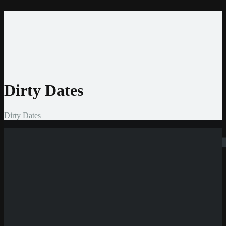
Home
Casinos
Bonis
Slots
Entwickler
News
Dirty Dates
Dirty Dates
Suchen
Neue Casinos