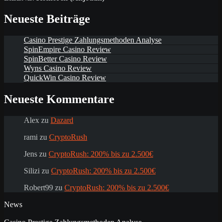
Neueste Beiträge
Casino Prestige Zahlungsmethoden Analyse
SpinEmpire Casino Review
SpinBetter Casino Review
Wyns Casino Review
QuickWin Casino Review
Neueste Kommentare
Alex
zu
Dazard
rami
zu
CryptoRush
Jens
zu
CryptoRush: 200% bis zu 2.500€
Silizi
zu
CryptoRush: 200% bis zu 2.500€
Robert99
zu
CryptoRush: 200% bis zu 2.500€
News