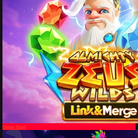
Demo Spiel