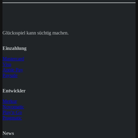
Glücksspiel kann süchtig machen.
Einzahlung
Mastercard
Visa
Apple Pay
Paysafe
Entwickler
Merkur
Novomatic
Play'n Go
Pragmatic
News