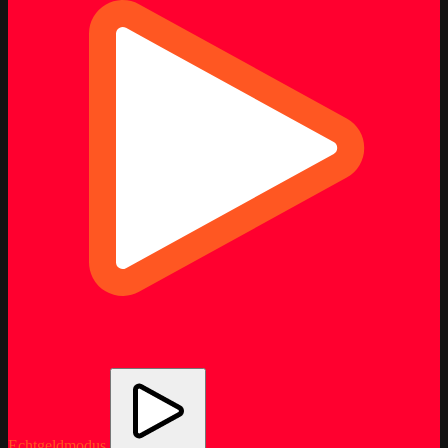
Echtgeldmodus