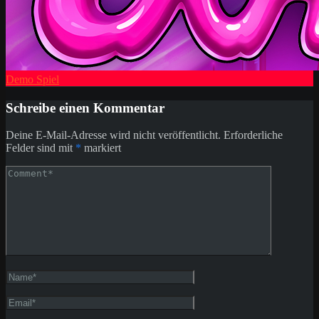
Demo Spiel
Schreibe einen Kommentar
Deine E-Mail-Adresse wird nicht veröffentlicht.
Erforderliche
Felder sind mit
*
markiert