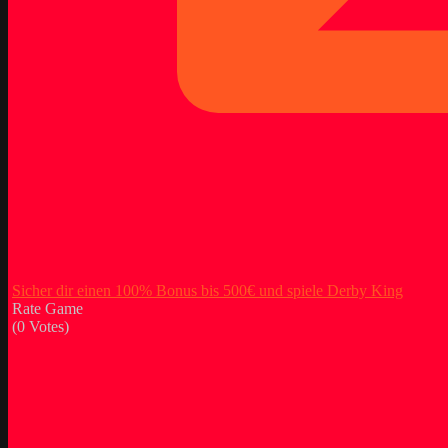
Sicher dir einen 100% Bonus bis 500€ und spiele Derby King
Rate Game
(
0
Votes)