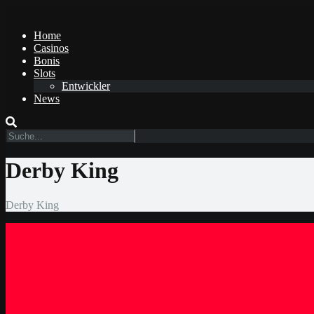
Home
Casinos
Bonis
Slots
Entwickler
News
Derby King
Derby King