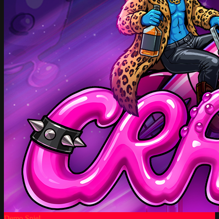
Demo Spiel