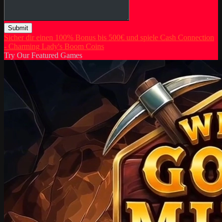
Submit
Sicher dir einen 100% Bonus bis 500€ und spiele Cash Connection
- Charming Lady's Boom Coins
Try Our Featured Games