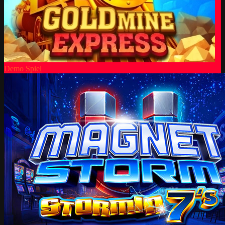
Demo Spiel