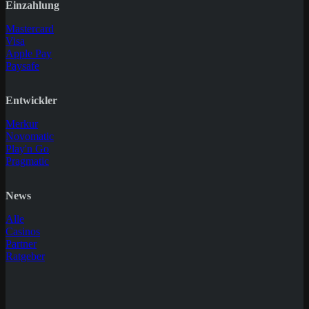
Einzahlung
Mastercard
Visa
Apple Pay
Paysafe
Entwickler
Merkur
Novomatic
Play'n Go
Pragmatic
News
Alle
Casinos
Partner
Ratgeber