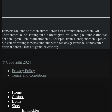
Hinweis
Die Inhalte dienen ausschließlich zu Informationszwecken. Wir
übernehmen keine Haftung für die Richtigkeit, Vollständigkeit und Aktualität
der bereitgestellten Informationen. Glücksspiel kann süchtig machen. Spielen
Sie verantwortungsbewusst und nur, wenn Sie das gesetzliche Mindestalter
erreicht haben. Hilfe auf gambleaware.org
© Copyright 2024
Privacy Policy
Terms and Conditions
Home
Casinos
Bonis
Slots
Entwickler