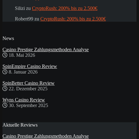
Silizi
zu
CryptoRush: 200% bis zu 2.500€
Robert99
zu
CryptoRush: 200% bis zu 2.500€
News
Casino Prestige Zahlungsmethoden Analyse
18. Mai 2026
SpinEmpire Casino Review
8. Januar 2026
SpinBetter Casino Review
22. Dezember 2025
Wyns Casino Review
30. September 2025
Aktuelle Reviews
Casino Prestige Zahlungsmethoden Analyse