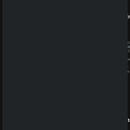
Prestige
SpinE
BESITZER:
JAHRES
Aurevia
10.000.0
IT
BESITZE
Group
GBL
LIZENZ:
Solution
Curacao
N.V.
LIZENZ:
Curacao
SpinBetter
Betist