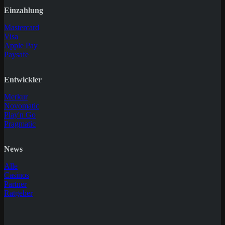
Einzahlung
Mastercard
Visa
Apple Pay
Paysafe
Entwickler
Merkur
Novomatic
Play'n Go
Pragmatic
News
Alle
Casinos
Partner
Ratgeber