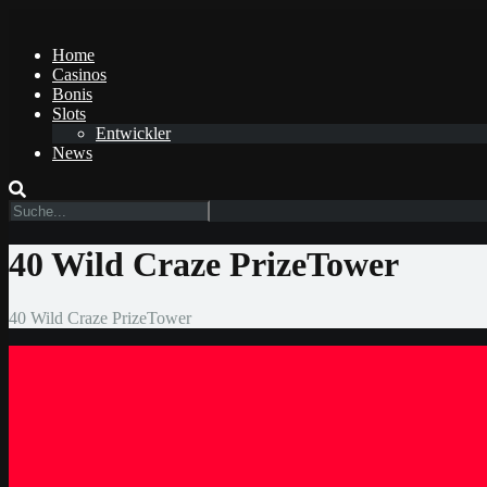
Home
Casinos
Bonis
Slots
Entwickler
News
40 Wild Craze PrizeTower
40 Wild Craze PrizeTower