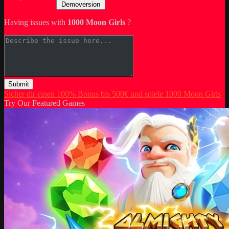
Demoversion
Having issues with
1000 Moon Girls
?
Submit
Sicher dir einen 100% Bonus bis 500€ und spiele 1000 Moon Girls
Try Our Featured Games