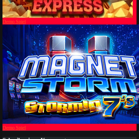
Demo Spiel
Demo Spiel