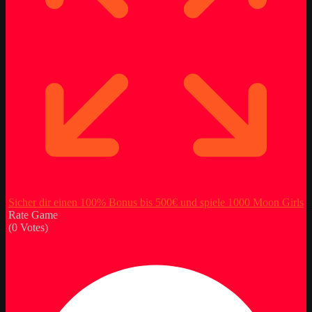
Sicher dir einen 100% Bonus bis 500€ und spiele 1000 Moon Girls
Rate Game
(
0
Votes)