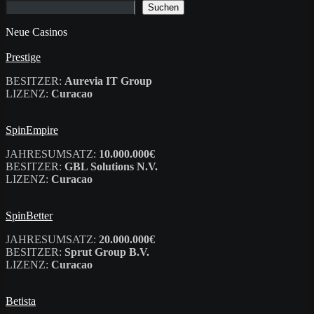
Suchen
Neue Casinos
Prestige
BESITZER:
Aurevia IT Group
LIZENZ:
Curacao
SpinEmpire
JAHRESUMSATZ:
10.000.000€
BESITZER:
GBL Solutions N.V.
LIZENZ:
Curacao
SpinBetter
JAHRESUMSATZ:
20.000.000€
BESITZER:
Sprut Group B.V.
LIZENZ:
Curacao
Betista