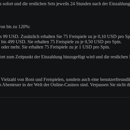
das sofort und die restlichen Sets jeweils 24 Stunden nach der Einzahlu
von bis zu 120%:
 99 USD. Zusätzlich erhalten Sie 75 Freispiele zu je 0,10 USD pro Sp
is 499 USD. Sie erhalten 75 Freispiele zu je 0,50 USD pro Spin.
der mehr. Sie erhalten 75 Freispiele zu je 1 USD pro Spin.
ofort zum Zeitpunkt der Einzahlung hinzugefügt wird und die restlichen 
ner Vielzahl von Boni und Freispielen, sondern auch eine benutzerfreun
em Abenteuer in der Welt der Online-Casinos sind. Verpassen Sie nicht 