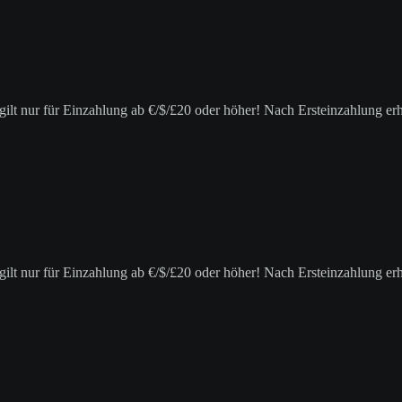
lt nur für Einzahlung ab €/$/£20 oder höher! Nach Ersteinzahlung erha
lt nur für Einzahlung ab €/$/£20 oder höher! Nach Ersteinzahlung erha