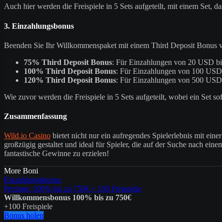
Auch hier werden die Freispiele in 5 Sets aufgeteilt, mit einem Set, 
3. Einzahlungsbonus
Beenden Sie Ihr Willkommenspaket mit einem Third Deposit Bonus 
75% Third Deposit Bonus
: Für Einzahlungen von 20 USD bis
100% Third Deposit Bonus
: Für Einzahlungen von 100 USD b
120% Third Deposit Bonus
: Für Einzahlungen von 500 USD o
Wie zuvor werden die Freispiele in 5 Sets aufgeteilt, wobei ein Set s
Zusammenfassung
Wild.io Casino
bietet nicht nur ein aufregendes Spielerlebnis mit ei
großzügig gestaltet und ideal für Spieler, die auf der Suche nach ein
fantastische Gewinne zu erzielen!
More Boni
Einzahlungsbonus
Prestige: 100% bis zu 750€ + 100 Freispiele
Willkommensbonus 100% bis zu 750€
+100 Freispiele
Bonus holen