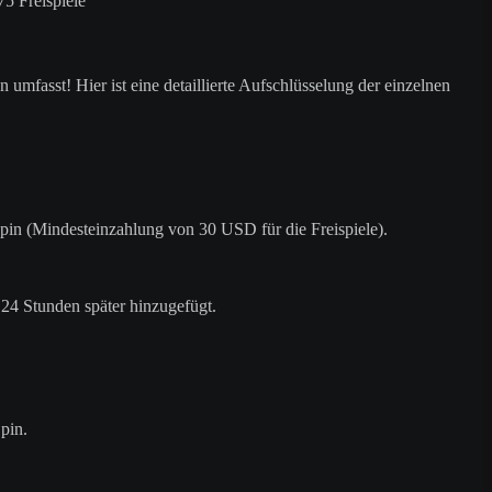
5 Freispiele
fasst! Hier ist eine detaillierte Aufschlüsselung der einzelnen
pin (Mindesteinzahlung von 30 USD für die Freispiele).
s 24 Stunden später hinzugefügt.
pin.