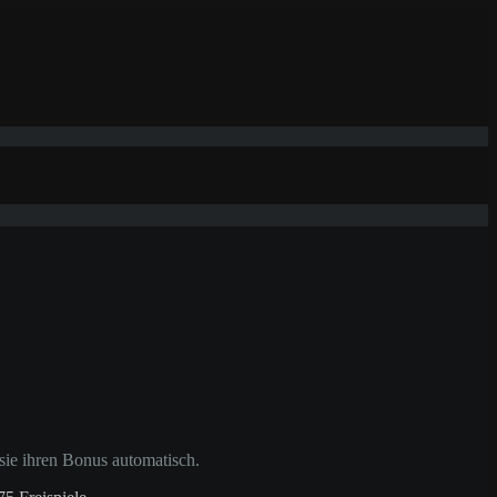
sie ihren Bonus automatisch.