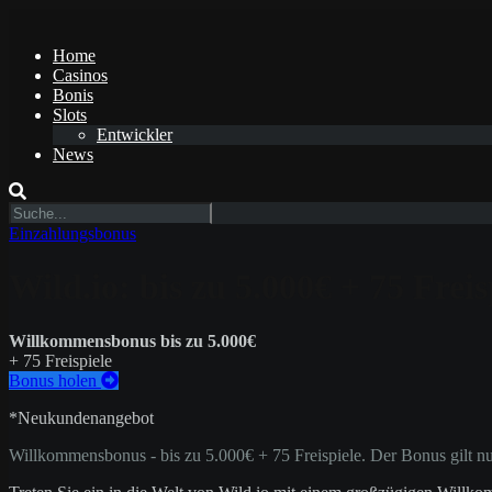
Home
Casinos
Bonis
Slots
Entwickler
News
Einzahlungsbonus
Wild.io: bis zu 5.000€ + 75 Freis
Willkommensbonus bis zu 5.000€
+ 75 Freispiele
Bonus holen
*Neukundenangebot
Willkommensbonus - bis zu 5.000€ + 75 Freispiele. Der Bonus gilt nu