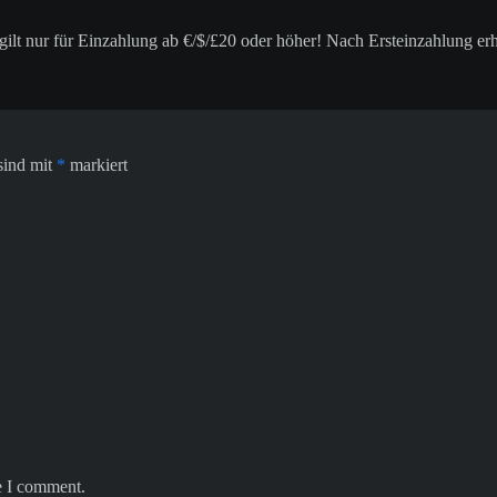
lt nur für Einzahlung ab €/$/£20 oder höher! Nach Ersteinzahlung erha
sind mit
*
markiert
e I comment.