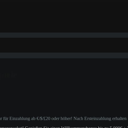
piele
r für Einzahlung ab €/$/£20 oder höher! Nach Ersteinzahlung erhalten 