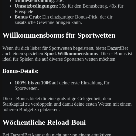
Mindesteinzahlung
: 20€
Umsatzbedingungen
: 35x für den Bonusbetrag, 40x für
Freispiele
Bonus Crab
: Ein einzigartiger Bonus-Pick, der dir
zusätzliche Gewinne bringen kann.
Willkommensbonus für Sportwetten
Wenn du dich lieber für Sportwetten begeisterst, bietet DazardBet
auch einen speziellen
Sport-Willkommensbonus
. Dieser Bonus ist
ideal für Spieler, die auf diverse Sportarten wetten möchten.
Bonus-Details
:
100% bis zu 100€
auf deine erste Einzahlung für
Sportwetten.
Dieser Bonus bietet dir eine großartige Gelegenheit, dein
Startkapital zu verdoppeln und damit deine ersten Wetten mit einem
höheren Budget zu platzieren.
Wöchentliche Reload-Boni
Bei DazardBet kannst du nicht nur von einem attraktiven