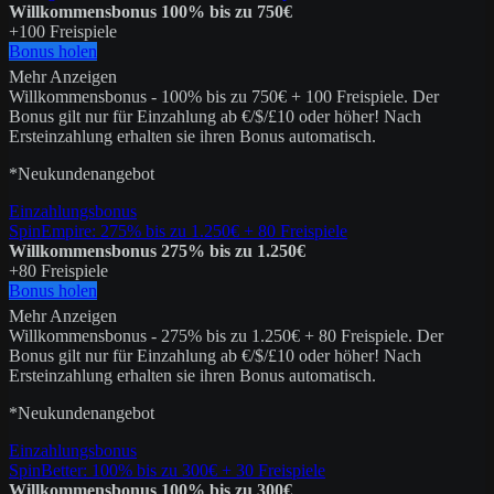
Willkommensbonus 100% bis zu 750€
+100 Freispiele
Bonus holen
Mehr Anzeigen
Willkommensbonus - 100% bis zu 750€ + 100 Freispiele. Der
Bonus gilt nur für Einzahlung ab €/$/£10 oder höher! Nach
Ersteinzahlung erhalten sie ihren Bonus automatisch.
*Neukundenangebot
Einzahlungsbonus
SpinEmpire: 275% bis zu 1.250€ + 80 Freispiele
Willkommensbonus 275% bis zu 1.250€
+80 Freispiele
Bonus holen
Mehr Anzeigen
Willkommensbonus - 275% bis zu 1.250€ + 80 Freispiele. Der
Bonus gilt nur für Einzahlung ab €/$/£10 oder höher! Nach
Ersteinzahlung erhalten sie ihren Bonus automatisch.
*Neukundenangebot
Einzahlungsbonus
SpinBetter: 100% bis zu 300€ + 30 Freispiele
Willkommensbonus 100% bis zu 300€