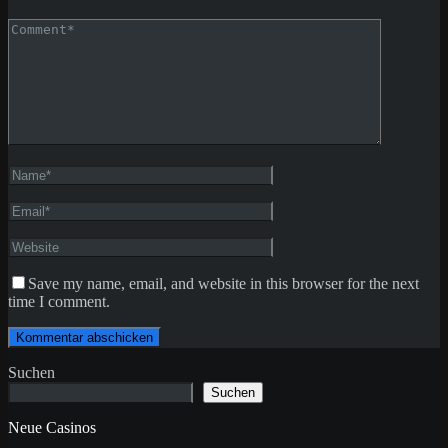
Save my name, email, and website in this browser for the next
time I comment.
Suchen
Suchen
Neue Casinos