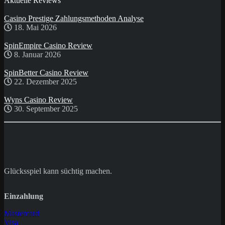
Aktuelle Reviews
Casino Prestige Zahlungsmethoden Analyse
18. Mai 2026
SpinEmpire Casino Review
8. Januar 2026
SpinBetter Casino Review
22. Dezember 2025
Wyns Casino Review
30. September 2025
Glücksspiel kann süchtig machen.
Einzahlung
Mastercard
Visa