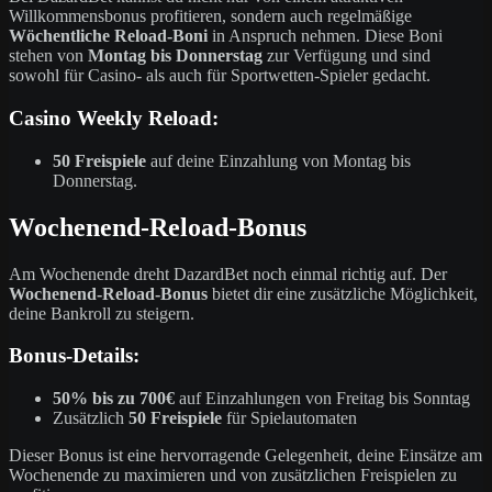
Willkommensbonus profitieren, sondern auch regelmäßige
Wöchentliche Reload-Boni
in Anspruch nehmen. Diese Boni
stehen von
Montag bis Donnerstag
zur Verfügung und sind
sowohl für Casino- als auch für Sportwetten-Spieler gedacht.
Casino Weekly Reload
:
50 Freispiele
auf deine Einzahlung von Montag bis
Donnerstag.
Wochenend-Reload-Bonus
Am Wochenende dreht DazardBet noch einmal richtig auf. Der
Wochenend-Reload-Bonus
bietet dir eine zusätzliche Möglichkeit,
deine Bankroll zu steigern.
Bonus-Details
:
50% bis zu 700€
auf Einzahlungen von Freitag bis Sonntag
Zusätzlich
50 Freispiele
für Spielautomaten
Dieser Bonus ist eine hervorragende Gelegenheit, deine Einsätze am
Wochenende zu maximieren und von zusätzlichen Freispielen zu