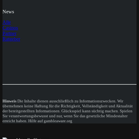
News
Alle
Casinos
Partner
Ratgeber
Hinweis
Die Inhalte dienen ausschließlich zu Informationszwecken. Wir
übernehmen keine Haftung für die Richtigkeit, Vollständigkeit und Aktualität
der bereitgestellten Informationen. Glücksspiel kann süchtig machen. Spielen
Sie verantwortungsbewusst und nur, wenn Sie das gesetzliche Mindestalter
erreicht haben. Hilfe auf gambleaware.org