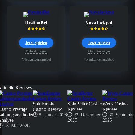
DestinoBet
NovaJackpot
Jetzt spielen
Jetzt spielen
Mehr Anzeigen
Mehr Anzeigen
*Neukundenangebot
*Neukundenangebot
Aktuelle Reviews
SpinEmpire
SpinBetter Casino
Wyns Casino
asino Prestige
Casino Review
Review
Review
Zahlungsmethoden
8. Januar 2026
22. Dezember
30. Septembe
Analyse
2025
2025
18. Mai 2026