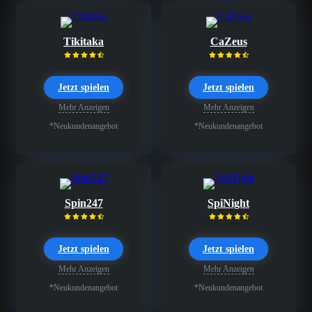
Tikitaka
CaZeus
Jetzt spielen
Jetzt spielen
Mehr Anzeigen
Mehr Anzeigen
*Neukundenangebot
*Neukundenangebot
Spin247
SpiNight
Jetzt spielen
Jetzt spielen
Mehr Anzeigen
Mehr Anzeigen
*Neukundenangebot
*Neukundenangebot