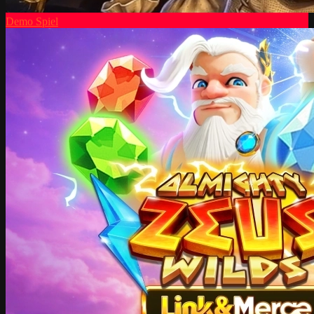
Demo Spiel