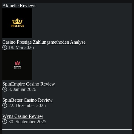
Aktuelle Reviews
Casino Prestige Zahlungsmethoden Analyse
18. Mai 2026
SpinEmpire Casino Review
8. Januar 2026
SpinBetter Casino Review
22. Dezember 2025
Wyns Casino Review
30. September 2025