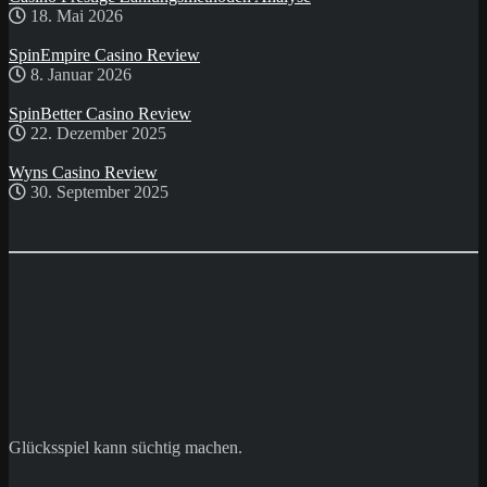
18. Mai 2026
SpinEmpire Casino Review
8. Januar 2026
SpinBetter Casino Review
22. Dezember 2025
Wyns Casino Review
30. September 2025
Glücksspiel kann süchtig machen.