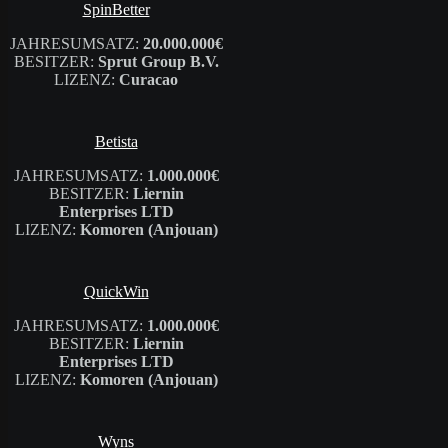
SpinBetter
JAHRESUMSATZ:
20.000.000€
BESITZER:
Sprut Group B.V.
LIZENZ:
Curacao
Betista
JAHRESUMSATZ:
1.000.000€
BESITZER:
Liernin
Enterprises LTD
LIZENZ:
Komoren (Anjouan)
QuickWin
JAHRESUMSATZ:
1.000.000€
BESITZER:
Liernin
Enterprises LTD
LIZENZ:
Komoren (Anjouan)
Wyns