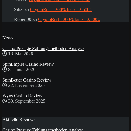
Silizi
zu
CryptoRush: 200% bis zu 2.500€
Robert99
zu
CryptoRush: 200% bis zu 2.500€
News
Casino Prestige Zahlungsmethoden Analyse
18. Mai 2026
SpinEmpire Casino Review
8. Januar 2026
SpinBetter Casino Review
22. Dezember 2025
Wyns Casino Review
30. September 2025
Aktuelle Reviews
Casino Prestige Zahlungsmethoden Analyse