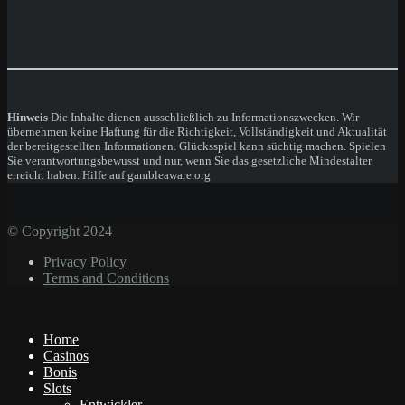
Hinweis
Die Inhalte dienen ausschließlich zu Informationszwecken. Wir
übernehmen keine Haftung für die Richtigkeit, Vollständigkeit und Aktualität
der bereitgestellten Informationen. Glücksspiel kann süchtig machen. Spielen
Sie verantwortungsbewusst und nur, wenn Sie das gesetzliche Mindestalter
erreicht haben. Hilfe auf gambleaware.org
© Copyright 2024
Privacy Policy
Terms and Conditions
Home
Casinos
Bonis
Slots
Entwickler