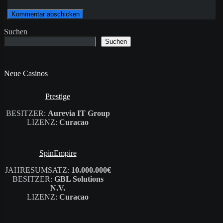
Suchen
Suchen
Neue Casinos
Prestige
BESITZER:
Aurevia IT Group
LIZENZ:
Curacao
SpinEmpire
JAHRESUMSATZ:
10.000.000€
BESITZER:
GBL Solutions
N.V.
LIZENZ:
Curacao