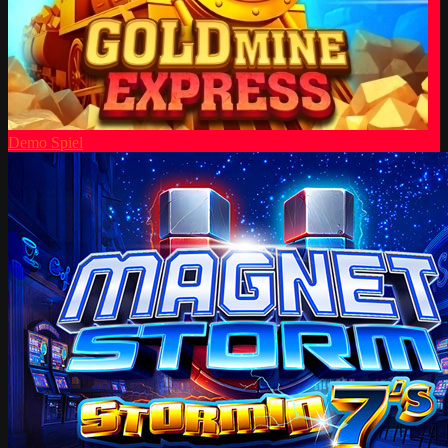
Demo Spiel