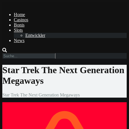
Home
Casinos
Bonis
Slots
Entwickler
News
Star Trek The Next Generation
Megaways
Star Trek The Next Generation Megaways