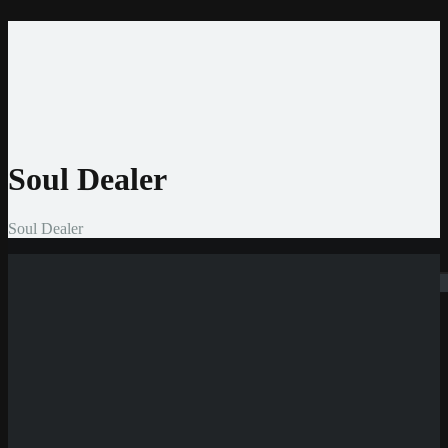
Home
Casinos
Bonis
Slots
Entwickler
News
Soul Dealer
Soul Dealer
Suchen
Neue Casinos