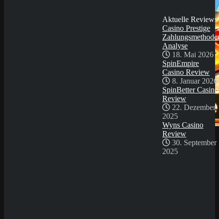
30. September
2025
Aktuelle Reviews
Casino Prestige
Zahlungsmethode
Analyse
18. Mai 2026
SpinEmpire
Casino Review
8. Januar 2026
SpinBetter Casino
Review
22. Dezember
2025
Wyns Casino
Demo Spiel
Review
30. September
2025