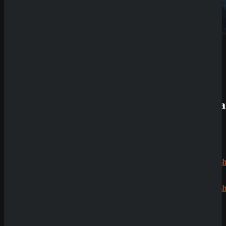
Review
Wyns
Casino
Review
QuickWin
Casino
Review
Neueste
Kommenta
Alex
zu
Dazard
rami
zu
CryptoRus
Jens
zu
CryptoRush
200% bis
zu 2.500€
Silizi
zu