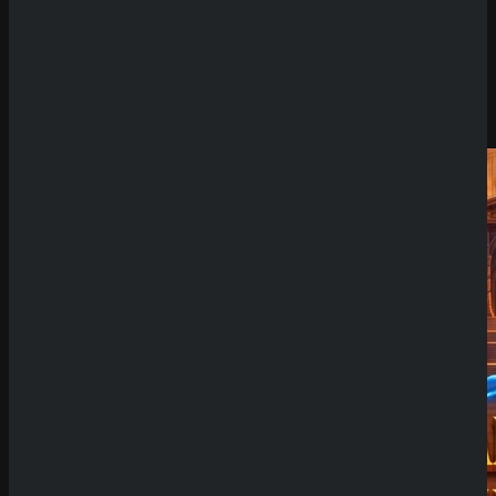
Demo Spiel