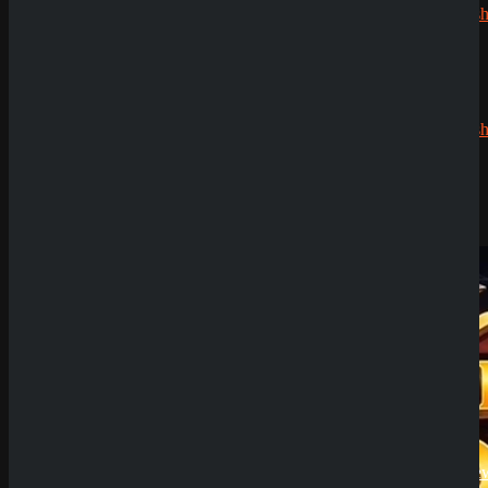
Demoversion
CryptoRush
200% bis
Having issues with
Peep the Pop
?
zu 2.500€
Robert99
zu
CryptoRush
200% bis
zu 2.500€
Submit
Sicher dir einen 100% Bonus bis 500€ und spiele
Peep the Pop
Try Our Featured Games
News
Casino Prestige
Zahlungsmethoden
Analyse
18. Mai 2026
SpinEmpire Casino
Review
8. Januar 2026
SpinBetter Casino
Review
22. Dezember
2025
Wyns Casino Revie