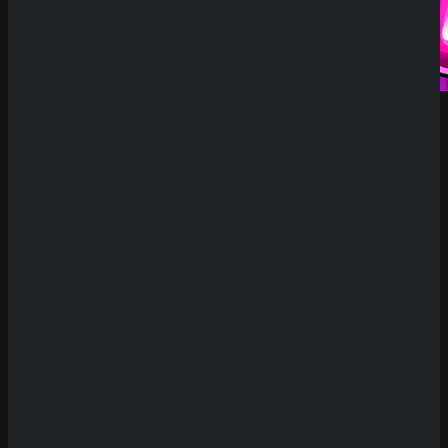
Demo Spiel
Schreibe einen Kommentar
Deine E-Mail-Adresse wird nicht veröffentlicht.
Erforderliche Felder sind mit
*
markiert