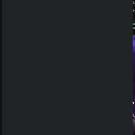
BESITZER:
BESITZE
Liernin
Liernin
Enterprises
Enterpri
LTD
LTD
LIZENZ:
LIZENZ:
Komoren
Komore
(Anjouan)
(Anjoua
Neueste
Beiträge
Casino
Prestige
Zahlungs
methoden
Analyse
SpinEmpir
e Casino
Review
SpinBetter
Casino