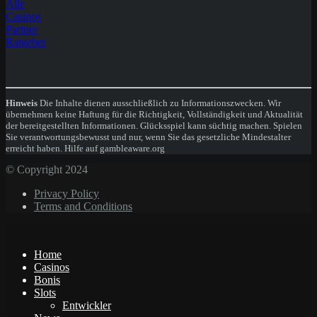
Alle
Casinos
Partner
Ratgeber
Hinweis
Die Inhalte dienen ausschließlich zu Informationszwecken. Wir
übernehmen keine Haftung für die Richtigkeit, Vollständigkeit und Aktualität
der bereitgestellten Informationen. Glücksspiel kann süchtig machen. Spielen
Sie verantwortungsbewusst und nur, wenn Sie das gesetzliche Mindestalter
erreicht haben. Hilfe auf gambleaware.org
© Copyright 2024
Privacy Policy
Terms and Conditions
Home
Casinos
Bonis
Slots
Entwickler