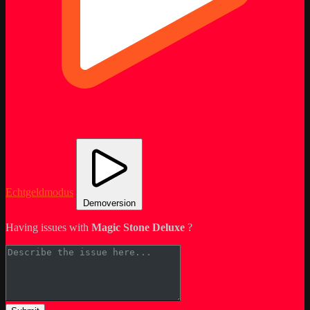
Echtgeldmodus
Demoversion
Having issues with
Magic Stone Deluxe
?