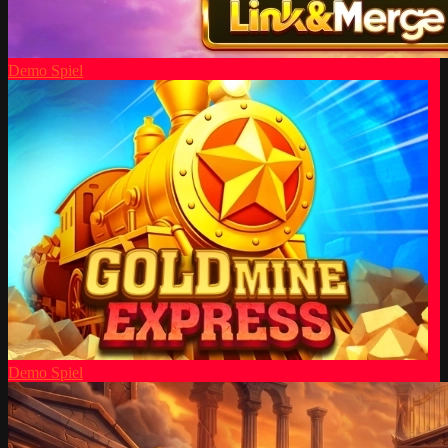
Demo Spiel
Demo Spiel