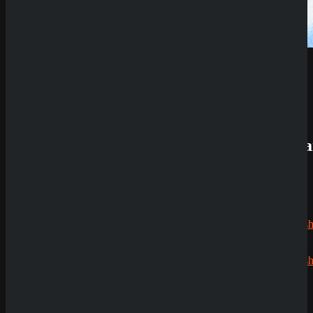
Review
Wyns
Casino
Review
QuickWin
Casino
Review
Neueste
Kommenta
Alex
zu
Dazard
rami
zu
CryptoRus
Jens
zu
CryptoRush
200% bis
zu 2.500€
Silizi
zu