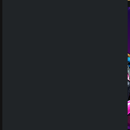
Demo Spiel