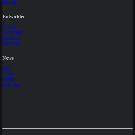
Paysafe
Entwickler
Merkur
Novomatic
Play'n Go
Pragmatic
News
Alle
Casinos
Partner
Ratgeber