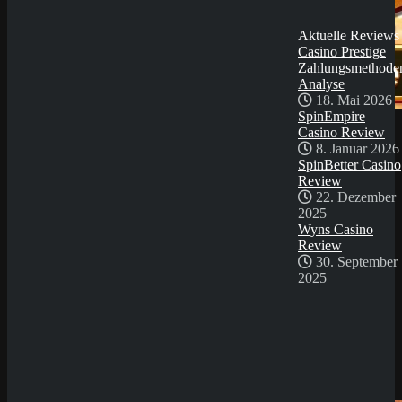
30. September
2025
Aktuelle Reviews
Casino Prestige
Zahlungsmethode
Analyse
18. Mai 2026
SpinEmpire
Demo Spiel
Casino Review
8. Januar 2026
SpinBetter Casino
Review
22. Dezember
2025
Wyns Casino
Review
30. September
2025
Demo Spiel