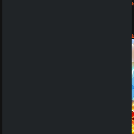
CryptoRush
200% bis
zu 2.500€
Submit
Robert99
Sicher dir einen 100% Bonus bis 500€ und spiele
zu
Keep It Up! Hold & Win
CryptoRush
Try Our Featured Games
200% bis
zu 2.500€
News
Casino Prestige
Zahlungsmethoden
Analyse
18. Mai 2026
SpinEmpire Casino
Review
8. Januar 2026
SpinBetter Casino
Review
22. Dezember
2025
Wyns Casino Revie