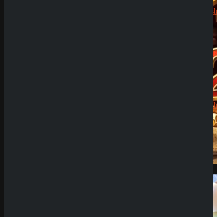
Jens
zu
CryptoRush
200% bis
zu 2.500€
Silizi
zu
CryptoRush
200% bis
zu 2.500€
Robert99
zu
CryptoRush
200% bis
zu 2.500€
News
Casino Prestige
Zahlungsmethoden
Analyse
Demo Spiel
18. Mai 2026
SpinEmpire Casino
Review
8. Januar 2026
SpinBetter Casino