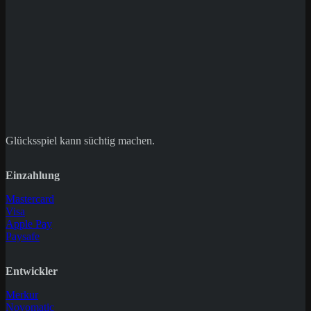
browser for the next time I comment.
Glücksspiel kann süchtig machen.
Einzahlung
Mastercard
Visa
Apple Pay
Paysafe
Entwickler
Merkur
Novomatic