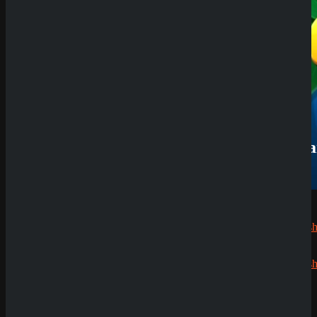
Review
Wyns
Casino
Review
QuickWin
Casino
Review
Neueste
Kommenta
Alex
zu
Dazard
rami
zu
CryptoRus
Jens
zu
CryptoRush
200% bis
zu 2.500€
Silizi
zu