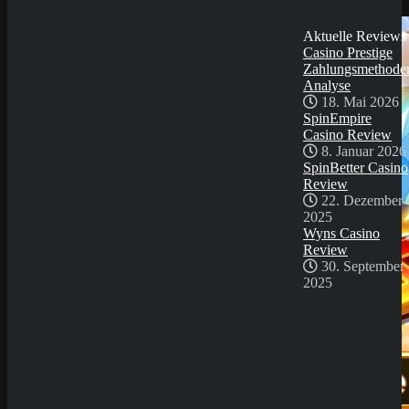
30. September
Try Our Featured Games
2025
Aktuelle Reviews
Casino Prestige
Zahlungsmethode
Analyse
18. Mai 2026
SpinEmpire
Casino Review
8. Januar 2026
SpinBetter Casino
Review
22. Dezember
2025
Wyns Casino
Review
30. September
2025