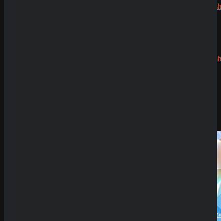
CryptoRush
Echtgeldmodus
200% bis
Demoversion
zu 2.500€
Having issues with
Greek Roulette
?
Robert99
zu
CryptoRush
200% bis
zu 2.500€
Submit
News
Sicher dir einen 100% Bonus bis 500€ und spiele
Casino Prestige
Greek Roulette
Zahlungsmethoden
Try Our Featured Games
Analyse
18. Mai 2026
SpinEmpire Casino
Review
8. Januar 2026
SpinBetter Casino
Review
22. Dezember
2025
Wyns Casino Revie