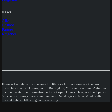
News
Alle
Casinos
Partner
Ratgeber
Hinweis
Die Inhalte dienen ausschließlich zu Informationszwecken. Wir
übernehmen keine Haftung für die Richtigkeit, Vollständigkeit und Aktualität
der bereitgestellten Informationen. Glücksspiel kann süchtig machen. Spielen
Sie verantwortungsbewusst und nur, wenn Sie das gesetzliche Mindestalter
erreicht haben. Hilfe auf gambleaware.org