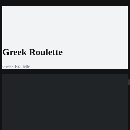
Home
Casinos
Bonis
Slots
Entwickler
News
Greek Roulette
Greek Roulette
Suchen
Neue Casinos