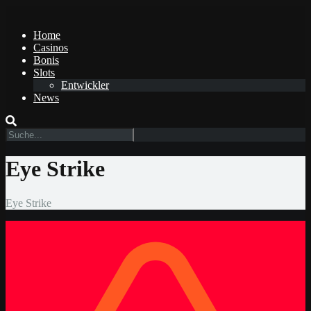
Home
Casinos
Bonis
Slots
Entwickler
News
Eye Strike
Eye Strike