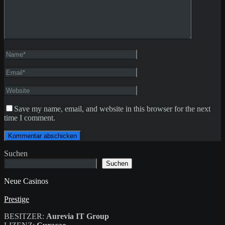
Save my name, email, and website in this browser for the next
time I comment.
Suchen
Suchen
Neue Casinos
Prestige
BESITZER:
Aurevia IT Group