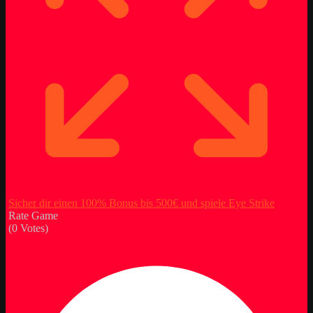
Sicher dir einen 100% Bonus bis 500€ und spiele Eye Strike
Rate Game
(
0
Votes)