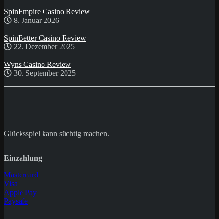
SpinEmpire Casino Review
8. Januar 2026
SpinBetter Casino Review
22. Dezember 2025
Wyns Casino Review
30. September 2025
Glücksspiel kann süchtig machen.
Einzahlung
Mastercard
Visa
Apple Pay
Paysafe