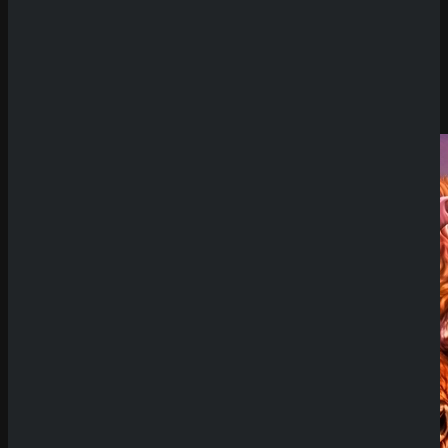
Demo Spiel