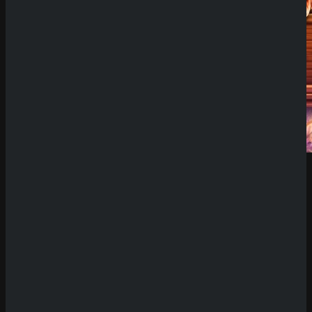
Demo Spiel
Schreibe einen Kommentar
Deine E-Mail-Adresse wird nicht veröffentlicht.
Erforderliche Felder sind mit
*
markiert