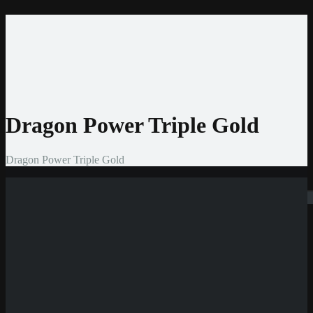
Home
Casinos
Bonis
Slots
Entwickler
News
Dragon Power Triple Gold
Dragon Power Triple Gold
Suchen
Neue Casinos