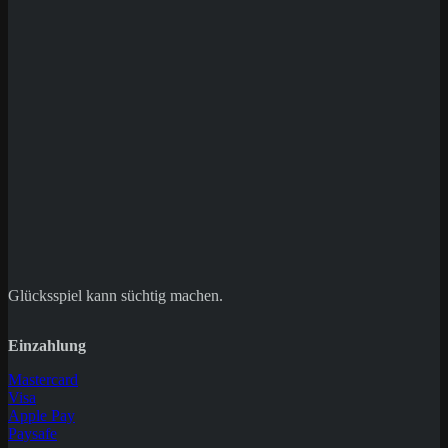
Save my name, email, and website in this
browser for the next time I comment.
Glücksspiel kann süchtig machen.
Einzahlung
Mastercard
Visa
Apple Pay
Paysafe