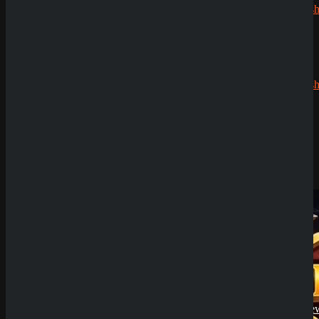
CryptoRush
Echtgeldmodus
200% bis
Demoversion
zu 2.500€
Having issues with
Dragon Power Triple Gold
?
Robert99
zu
CryptoRush
200% bis
zu 2.500€
Submit
News
Sicher dir einen 100% Bonus bis 500€ und spiele
Casino Prestige
Dragon Power Triple Gold
Zahlungsmethoden
Try Our Featured Games
Analyse
18. Mai 2026
SpinEmpire Casino
Review
8. Januar 2026
SpinBetter Casino
Review
22. Dezember
2025
Wyns Casino Revie