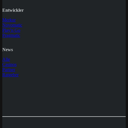
Entwickler
Merkur
Novomatic
Play'n Go
Pragmatic
News
Alle
Casinos
Partner
Ratgeber