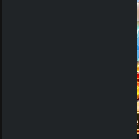
Demo Spiel