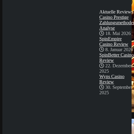
30. September
2025
Aktuelle Reviews
Casino Prestige
Zahlungsmethode
Analyse
18. Mai 2026
SpinEmpire
Casino Review
8. Januar 2026
SpinBetter Casino
Review
22. Dezember
2025
Wyns Casino
Review
30. September
2025
Demo Spiel