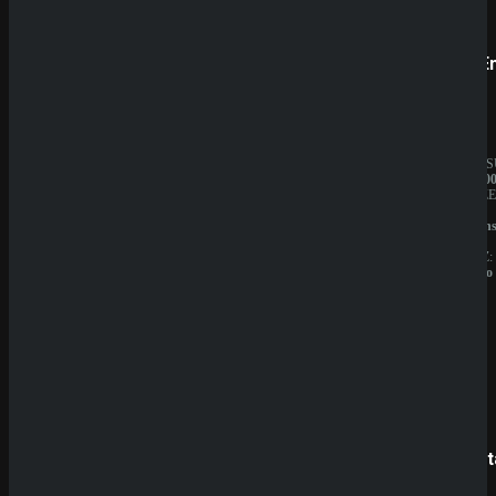
Prestige
SpinE
BESITZER:
JAHRES
Aurevia
10.000.0
IT
BESITZE
Group
GBL
LIZENZ:
Solution
Curacao
N.V.
LIZENZ:
Curacao
SpinBetter
Betist