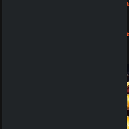
Demoversion
CryptoRush
200% bis
Having issues with
Draculatte 7s
?
zu 2.500€
Robert99
zu
CryptoRush
200% bis
zu 2.500€
Submit
Sicher dir einen 100% Bonus bis 500€ und spiele
Draculatte 7s
Try Our Featured Games
News
Casino Prestige
Zahlungsmethoden
Analyse
18. Mai 2026
SpinEmpire Casino
Review
8. Januar 2026
SpinBetter Casino
Review
22. Dezember
2025
Wyns Casino Revie