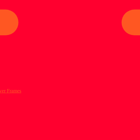
wer Frames