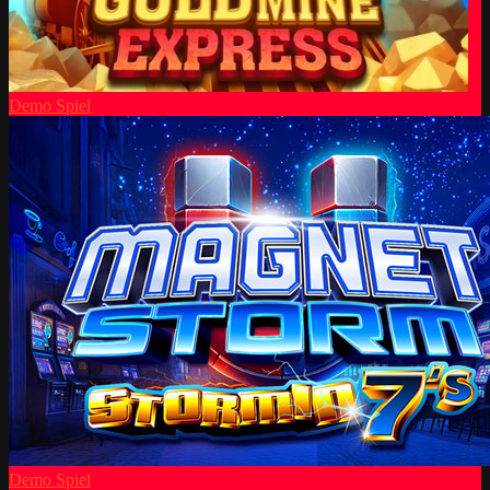
Demo Spiel
Demo Spiel