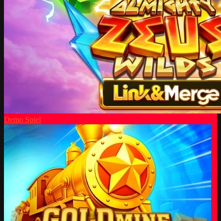
Demo Spiel