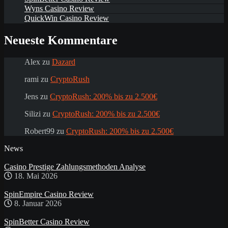
Wyns Casino Review
QuickWin Casino Review
Neueste Kommentare
Alex
zu
Dazard
rami
zu
CryptoRush
Jens
zu
CryptoRush: 200% bis zu 2.500€
Silizi
zu
CryptoRush: 200% bis zu 2.500€
Robert99
zu
CryptoRush: 200% bis zu 2.500€
News
Casino Prestige Zahlungsmethoden Analyse
18. Mai 2026
SpinEmpire Casino Review
8. Januar 2026
SpinBetter Casino Review