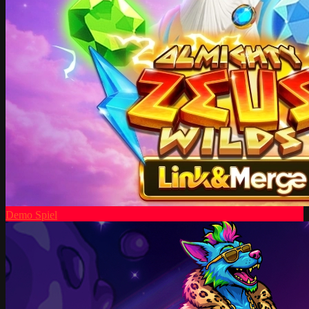
Demo Spiel