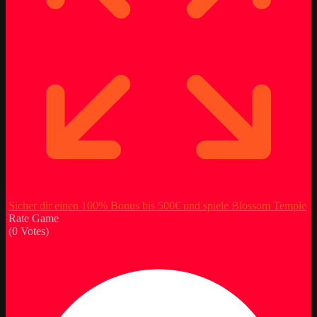
Sicher dir einen 100% Bonus bis 500€ und spiele Blossom Temple
Rate Game
(
0
Votes)