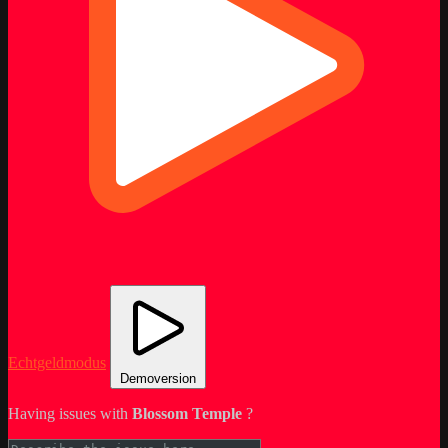
Echtgeldmodus
Demoversion
Having issues with
Blossom Temple
?